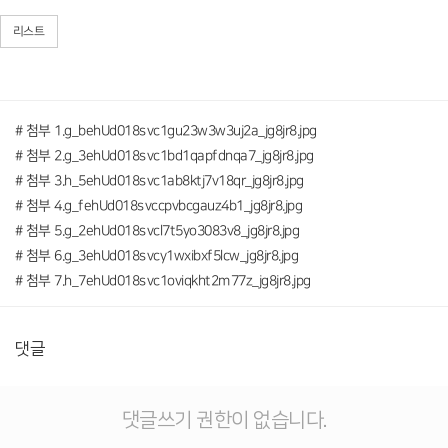
리스트
# 첨부 1.g_behUd018svc1gu23w3w3uj2a_jg8jr8.jpg
# 첨부 2.g_3ehUd018svc1bd1qapfdnqa7_jg8jr8.jpg
# 첨부 3.h_5ehUd018svc1ab8ktj7v18qr_jg8jr8.jpg
# 첨부 4.g_fehUd018svccpvbcgauz4b1_jg8jr8.jpg
# 첨부 5.g_2ehUd018svcl7t5yo3083v8_jg8jr8.jpg
# 첨부 6.g_3ehUd018svcy1wxibxf5lcw_jg8jr8.jpg
# 첨부 7.h_7ehUd018svc1oviqkht2m77z_jg8jr8.jpg
댓글
댓글쓰기 권한이 없습니다.