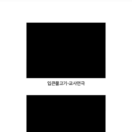
Views
입큰물고기-교사연극
Views