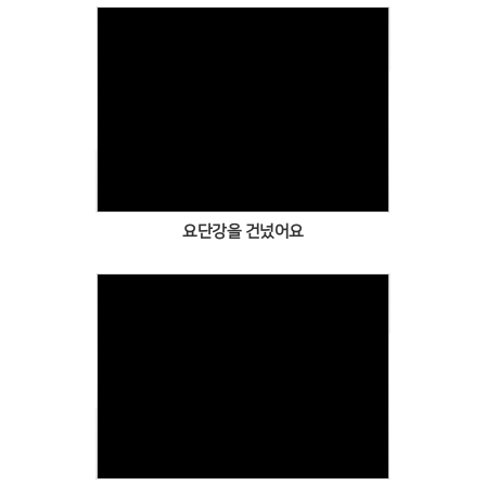
Views
요단강을 건넜어요
Views