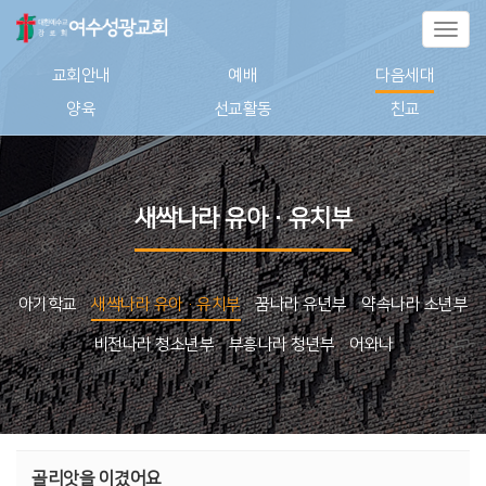
Toggl
naviga
교회안내
예배
다음세대
양육
선교활동
친교
새싹나라 유아·유치부
아기학교
새싹나라 유아·유치부
꿈나라 유년부
약속나라 소년부
비전나라 청소년부
부흥나라 청년부
어와나
골리앗을 이겼어요