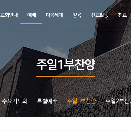
교회안내
예배
다음세대
양육
선교활동
친교
주일1부찬양
수요기도회
특별예배
주일1부찬양
주일2부찬