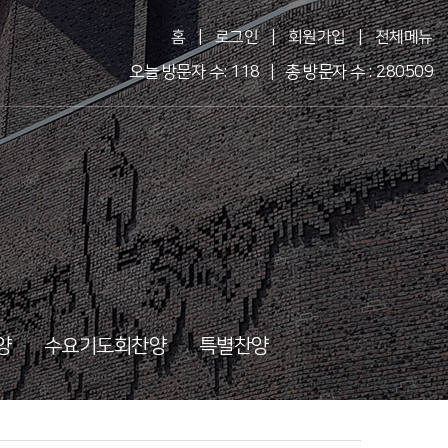
홈
|
로그인
|
회원가입
|
전체메뉴
오늘 방문자 수: 118 | 총 방문자 수 : 280509
양
수요기도회찬양
특별찬양