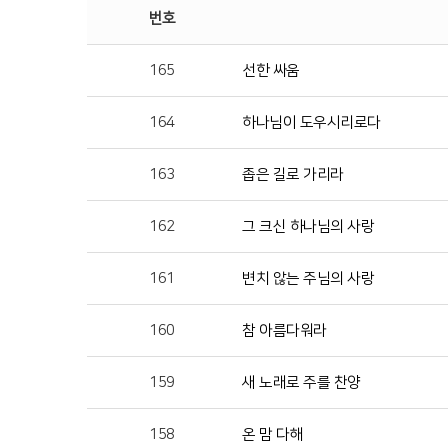
번호
165
선한 싸움
164
하나님이 도우시리로다
163
좁은 길로 가리라
162
그 크신 하나님의 사랑
161
변치 않는 주님의 사랑
160
참 아름다워라
159
새 노래로 주를 찬양
158
온 맘 다해