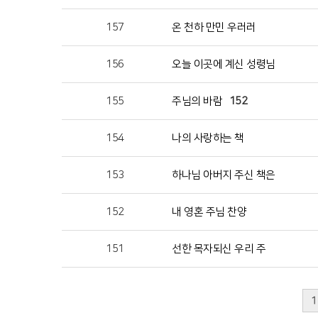
157
온 천하 만민 우러러
156
오늘 이곳에 계신 성령님
155
주님의 바람
152
154
나의 사랑하는 책
153
하나님 아버지 주신 책은
152
내 영혼 주님 찬양
151
선한 목자되신 우리 주
1