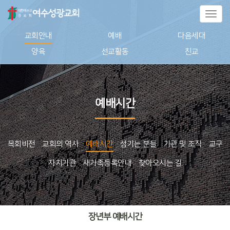
Toggl
naviga
교회안내
예배
다음세대
양육
선교활동
친교
예배시간
목회비전
교회의 역사
예배시간
섬기는 분들
기관 및 조직
교구
자치기관
새가족등록안내
찾아오시는 길
장년부 예배시간