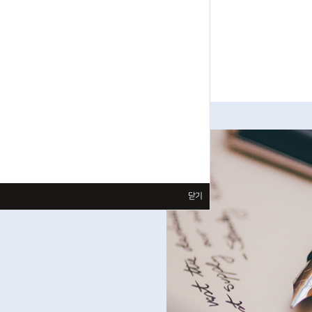
늘의 찬양
닫기