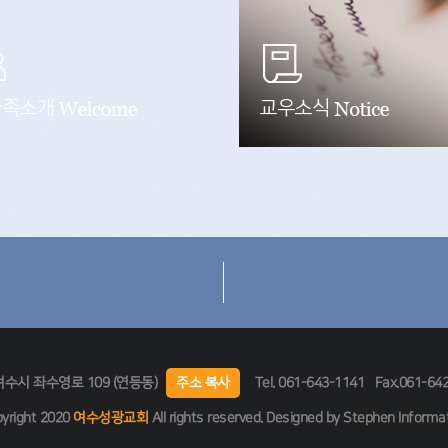
가족소개
교우소식
여수시 좌수영로 109 (연등동)
주소 복사
Tel.
061-643-1141
Fax.061-64
yright 2020
여수성광교회
All rights reserved. Designed by
Stephen Informa