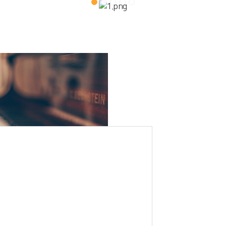
교회안내
예배
다음세대
양육
선교활동
친교
강단꽃꽂이