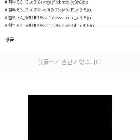
# 첨부 5.3_ii3Ud018svcgaljf1cbnolg_jg8jr8.jpg
# 첨부 6.3_ji3Ud018svc1r2c73pjv1ud9_jg8jr8.jpg
# 첨부 7.4_3i3Ud018svc1atpvvolfcurd_jg8jr8.jpg
# 첨부 8.4_5i3Ud018svc1jcy8ayswe3ob_jg8jr8.jpg
# 첨부 9.4_bi3Ud018svc1owfz9ya04618_jg8jr8.jpg
댓글
# 첨부 10.i_bi4Ud018svc1brm8rrp7u36o_jg8jr8.jpg
# 첨부 11.i_bi4Ud018svc1krdpsepi8j2i_jg8jr8.jpg
# 첨부 12.i_ei4Ud018svc14o3y812sha3u_jg8jr8.jpg
댓글쓰기 권한이 없습니다.
# 첨부 13.2_hi3Ud018svc1d31be7rjz83q_jg8jr8.jpg
Views