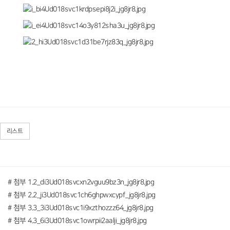
리스트
# 첨부 1.2_di3Ud018svcxn2vguu9bz3n_jg8jr8.jpg
# 첨부 2.2_ji3Ud018svc1ch6ghpwxcypf_jg8jr8.jpg
# 첨부 3.3_3i3Ud018svc1i9xzthozzz64_jg8jr8.jpg
# 첨부 4.3_6i3Ud018svc1owrpii2aalji_jg8jr8.jpg