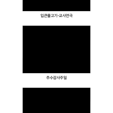
입큰물고기-교사연극
Views
추수감사주일