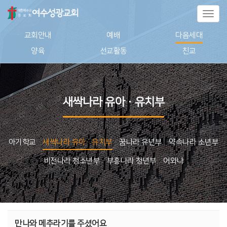
Toggl
naviga
교회안내
예배
다음세대
양육
선교활동
친교
새싹나라 유아·유치부
아기학교
새싹나라 유아·유치부
꿈나라 유년부
약속나라 소년부
비전나라 청소년부
부흥나라 청년부
어와나
만나와 메추라기를 주셨어요