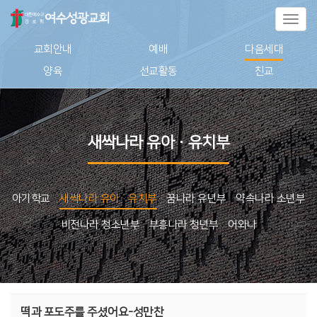
Toggl
naviga
교회안내
예배
다음세대
양육
선교활동
친교
새싹나라 유아·유치부
아기학교
새싹나라 유아·유치부
꿈나라 유년부
약속나라 소년부
비전나라 청소년부
부흥나라 청년부
어와나
떡과 포도주를 주셨어요-성만찬