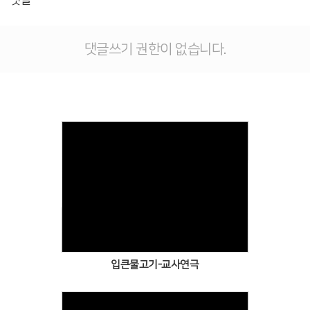
댓글
# 첨부 10.h_779Ud018svc157y6gk7t10zp_jg8jr8.jpg
댓글쓰기 권한이 없습니다.
Views
입큰물고기-교사연극