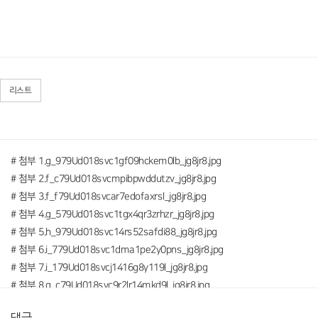
리스트
# 첨부 1.g_979Ud018svc1gf09hckem0lb_jg8jr8.jpg
# 첨부 2.f_c79Ud018svcmpibpwddutzv_jg8jr8.jpg
# 첨부 3.f_f79Ud018svcar7edofaxrsl_jg8jr8.jpg
# 첨부 4.g_579Ud018svc1tgx4qr3zrhzr_jg8jr8.jpg
# 첨부 5.h_979Ud018svc14rs52safdi88_jg8jr8.jpg
# 첨부 6.i_779Ud018svc1dma1pe2y0pns_jg8jr8.jpg
# 첨부 7.i_179Ud018svcj1416g8y119l_jg8jr8.jpg
# 첨부 8.g_c79Ud018svc9r2lr14mkd9l_jg8jr8.jpg
# 첨부 9.g_g79Ud018svcrwauky5agzn2_jg8jr8.jpg