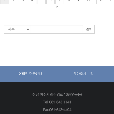
...
1
2
3
4
5
6
7
8
9
10
22
검색
온라인 헌금안내
찾아오시는 길
전남 여수시 좌수영로 109 (연등동)
Tel.
061-643-1141
Fax.061-642-4494