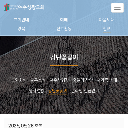
Toggl
naviga
교회안내
예배
다음세대
양육
선교활동
친교
강단꽃꽂이
교회소식
교우소식
교우사업장
오늘의 찬양
새가족 소개
행사앨범
강단꽃꽂이
온라인 헌금안내
2025. 09. 28 축복