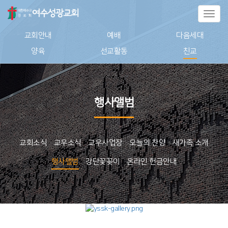
Toggl
naviga
교회안내
예배
다음세대
양육
선교활동
친교
행사앨범
교회소식
교우소식
교우사업장
오늘의 찬양
새가족 소개
행사앨범
강단꽃꽂이
온라인 헌금안내