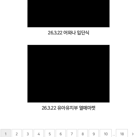
Views
26.3.22 어와나 입단식
Views
26.3.22 유아유치부 열매마켓
...
1
2
3
4
5
6
7
8
9
10
18