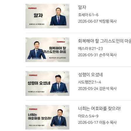
알자
호세아 6:1~6
2026-06-07
박창황 목사
회복해야 할 그리스도인의 마
에스라 8:21~23
2026-05-31
손주덕 목사
성령이 오셨네
사도행전2:1~4
2026-05-24
강은석 목사
너희는 여호와를 찾으라!
아모스 5:4~9
2026-05-17
이동수 목사