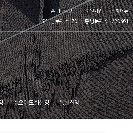
홈
|
로그인
|
회원가입
|
전체메뉴
오늘 방문자 수: 70 | 총 방문자 수 : 280461
양
수요기도회찬양
특별찬양