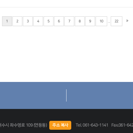
...
1
2
3
4
5
6
7
8
9
10
22
여수시 좌수영로 109 (연등동)
주소 복사
Tel.
061-643-1141
Fax.061-64