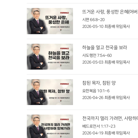
뜨거운 사랑, 풍성한 은혜(어버
시편 66:8~20
2026-05-10
최종배 위임목사
하늘을 열고 천국을 보라
사도행전 7:54~60
2026-05-03
최종배 위임목사
참된 목자, 참된 양
요한복음 10:1~6
2026-04-26
최종배 위임목사
천국까지 멀리 가려면, 사랑하
베드로전서 1:17~23
2026-04-19
최종배 위임목사